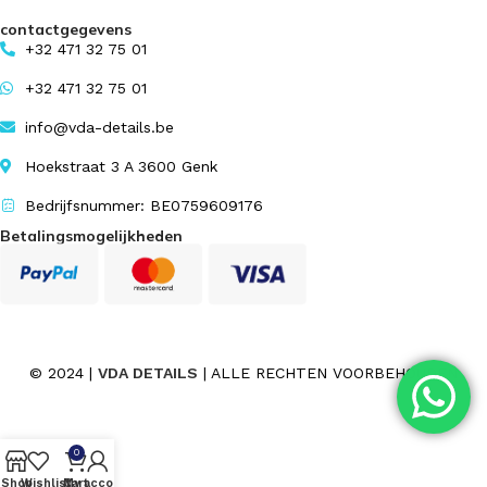
contactgegevens
+32 471 32 75 01
+32 471 32 75 01
info@vda-details.be
Hoekstraat 3 A 3600 Genk
Bedrijfsnummer: BE0759609176
Betalingsmogelijkheden
© 2024 |
VDA DETAILS
| ALLE RECHTEN VOORBEHOUDEN
0
Shop
Wishlist
My account
Cart