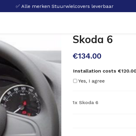
✅ Alle merken Stuurwielcovers leverbaar
Skoda 6
€
134.00
Installation costs €120.00
Yes, I agree
1x
Skoda 6