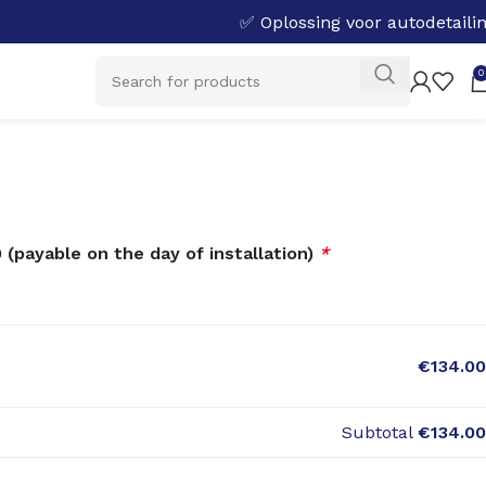
✅ Oplossing voor autodetaili
0
 (payable on the day of installation)
*
€134.00
Subtotal
€134.00