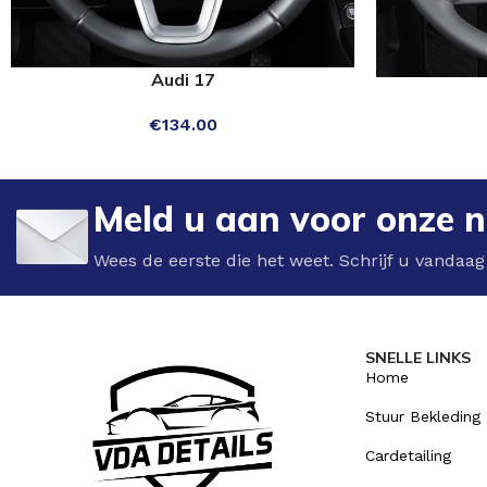
Audi 17
SELECT OPTIONS
SELECT OPTIO
€
134.00
Meld u aan voor onze n
Wees de eerste die het weet. Schrijf u vandaag
SNELLE LINKS
Home
Stuur Bekleding
Cardetailing