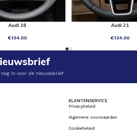
Audi 18
Audi 21
NS
SELECT OPTIONS
€
134.00
€
134.00
ieuwsbrief
 nog in voor de nieuwsbrief
KLANTENSERVICE
Privacybeleid
Algemene voorwaarden
Cookiebeleid