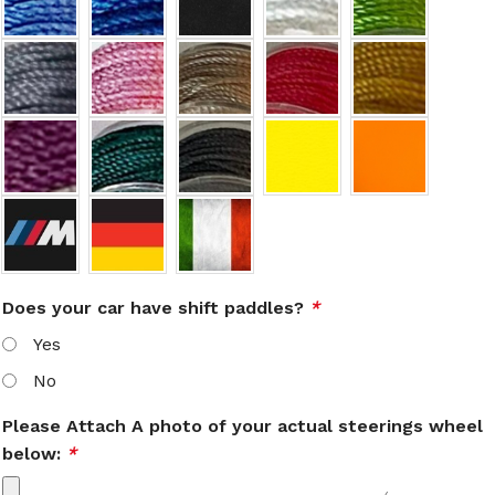
Does your car have shift paddles?
*
Yes
No
Please Attach A photo of your actual steerings wheel
below:
*