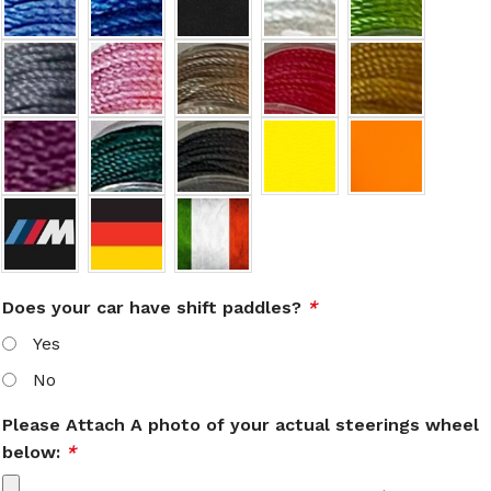
Does your car have shift paddles?
*
Yes
No
Please Attach A photo of your actual steerings wheel
below:
*