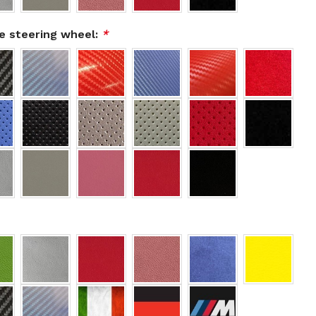
he steering wheel:
*