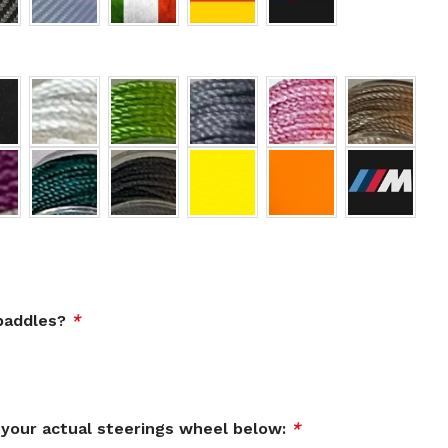
 paddles?
*
 your actual steerings wheel below:
*