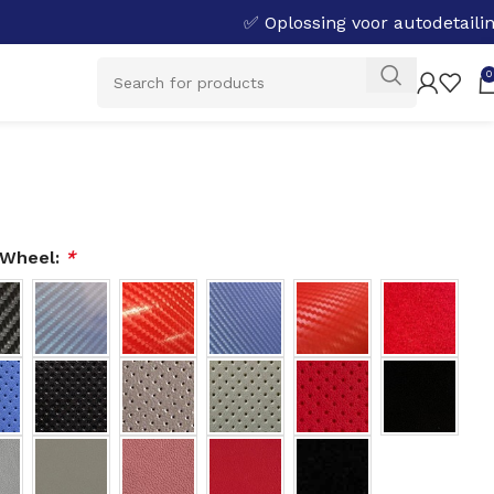
✅ Oplossing voor autodetaili
0
 Wheel:
*