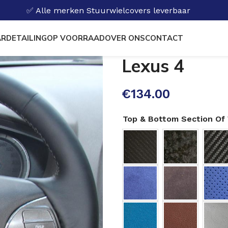
✅ Alle merken Stuurwielcovers leverbaar
RDETAILING
OP VOORRAAD
OVER ONS
CONTACT
Lexus 4
€
134.00
Top & Bottom Section Of