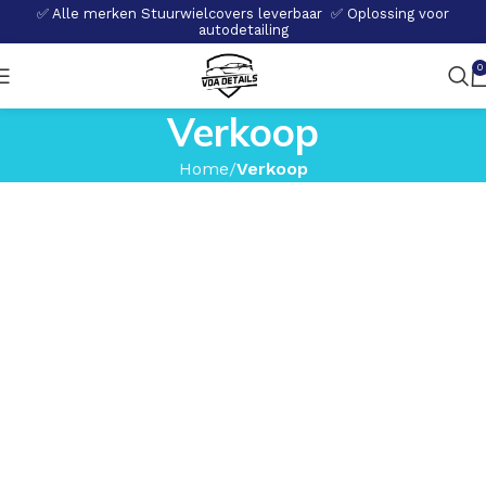
✅ Alle merken Stuurwielcovers leverbaar ✅ Oplossing voor
autodetailing
0
Verkoop
Home
Verkoop